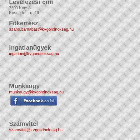
Levelezési cím
7300 Komló
Kossuth L. u. 19.
Főkertész
szabo.barnabas@kvgondnoksag.hu
Ingatlanügyek
ingatlan@kvgondnoksag.hu
Munkaügy
munkaugy@kvgondnoksag.hu
Számvitel
szamvitel@kvgondnoksag.hu