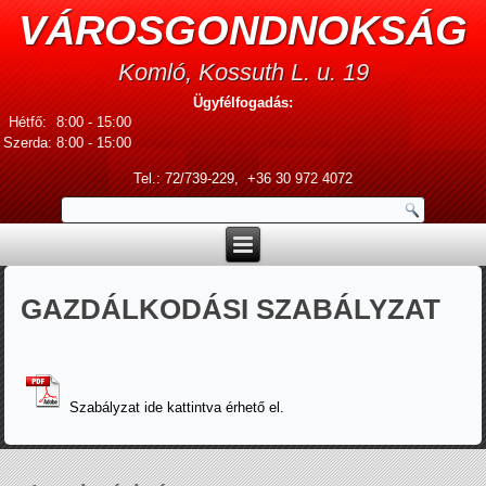
VÁROSGONDNOKSÁG
Komló, Kossuth L. u. 19
Ügyfélfogadás:
Hétfő:
8:00 - 15:00
Szerda:
8:00 - 15:00
Tel.: 72/739-229, +36 3
0 972 4072
GAZDÁLKODÁSI SZABÁLYZAT
Szabályzat ide kattintva érhető el.